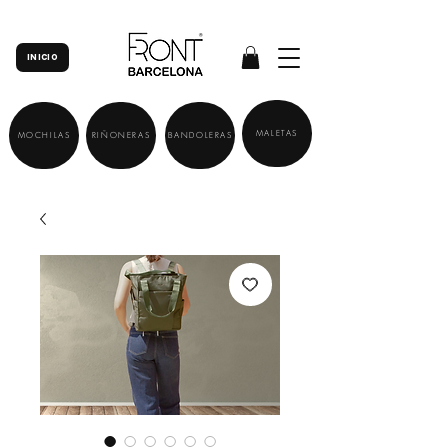
INICIO
MALETAS
MOCHILAS
RIÑONERAS
BANDOLERAS