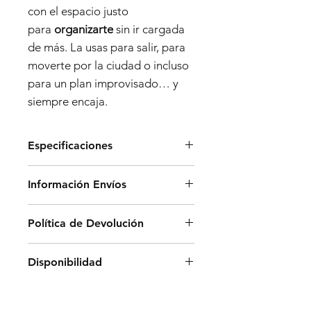
con el espacio justo
para
organizarte
sin ir cargada
de más. La usas para salir, para
moverte por la ciudad o incluso
para un plan improvisado… y
siempre encaja.
Especificaciones
Dimensiones:
Información Envíos
- Alto: 33 cm
- Ancho: 32 cm
Los envíos en península se
Política de Devolución
- Profundidad: 15 cm
realizarán a través de una
agencia de transporte estándar
Para realizar un cambio o
Materiales:
Disponibilidad
en un plazo aproximado de 5 a 7
devolución debe enviar un
Microfibra
días y ofrecemos envíos
correo electrónico
Todos los pedidos realizados en
gratuitos a partir de 80€.
a
front@frontbarcelona.com
indi
www.frontbarcelona.com están