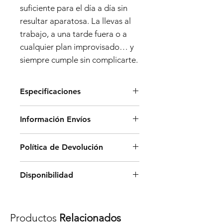
suficiente para el día a día sin
resultar aparatosa. La llevas al
trabajo, a una tarde fuera o a
cualquier plan improvisado… y
siempre cumple sin complicarte.
Especificaciones
Dimensiones:
Información Envíos
- Alto: 33 cm
- Ancho: 32 cm
Los envíos en península se
Política de Devolución
- Profundidad: 15 cm
realizarán a través de una
agencia de transporte estándar
Para realizar un cambio o
Materiales:
Disponibilidad
en un plazo aproximado de 5 a 7
devolución debe enviar un
Microfibra
días y ofrecemos envíos
correo electrónico
Todos los pedidos realizados en
gratuitos a partir de 80€.
a
front@frontbarcelona.com
indi
www.frontbarcelona.com están
Características:
Para envíos fuera de estas
Productos
Relacionados
cando:
sujetos a la disponibilidad de los