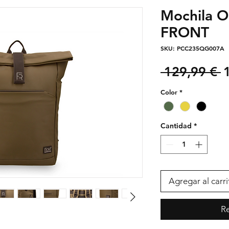
Mochila 
FRONT
SKU: PCC235QG007A
P
 129,99 € 
Color
*
Cantidad
*
Agregar al carri
Re