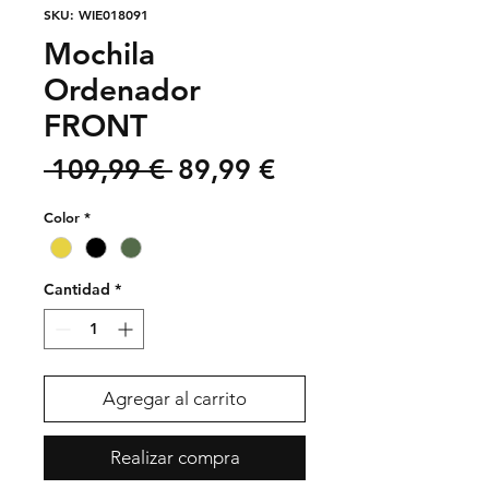
SKU: WIE018091
Mochila
Ordenador
FRONT
Precio
Precio
 109,99 € 
89,99 €
de
Color
*
oferta
Cantidad
*
Agregar al carrito
Realizar compra