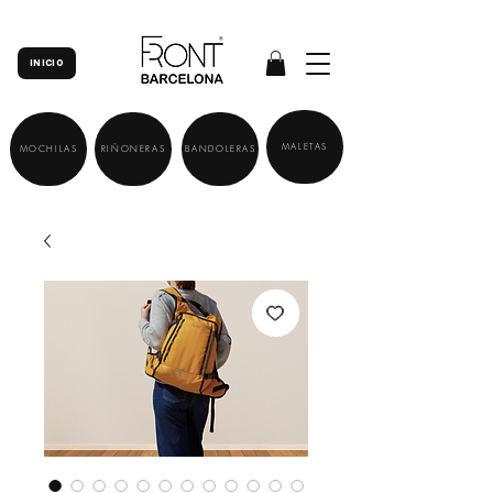
INICIO
MALETAS
MOCHILAS
RIÑONERAS
BANDOLERAS