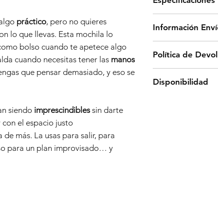
Dimensiones:
 algo
práctico
, pero no quieres
Información Enví
- Alto: 33 cm
on lo que llevas. Esta mochila lo
- Ancho: 32 cm
Los envíos en pení
 como bolso cuando te apetece algo
Política de Devo
- Profundidad: 1
una agencia de tr
alda cuando necesitas tener las
manos
aproximado de 5 a
 tengas que pensar demasiado, y eso se
Para realizar un 
Materiales:
Disponibilidad
gratuitos a partir 
enviar un correo e
Microfibra
Para envíos fuera
a
front@frontbar
Todos los pedidos
contacto con noso
an siendo
imprescindibles
sin darte
www.frontbarcelon
Características:
electrónicofront
- NÚMERO DE P
y con el espacio justo
disponibilidad de 
- Departamento pri
- ARTÍCULO QUE
a de más. La usas para salir, para
de efectuar la com
cerrado con crema
- MOTIVO DE LA
uso para un plan improvisado… y
de su pedido no q
- Bolsillo delante
informaremos de f
- Bolsillo trasero
Una vez solicitada
opción de reemplaz
- Asa superior
encargaremos de r
Si no desea sustitu
- Trinchas regulab
misma dirección e
procederemos a r
ANDOS.1014 BOLS
usted haya abonad