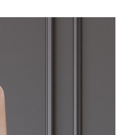
ducto no se presenta en
nes, los embalajes del
s originales o no se
fecto estado. El embalaje
tegerse de forma que se
s condiciones.
da o aclaración, pueden
tros en la siguiente dirección
frontbarcelona.com
ctos defectuosos o envíos
tos de devolución correrán a
014 BOLSOS, S.L.. Para el
ios y devoluciones los gastos
rerán a cargo del
e.
tienen un coste de 5€ en