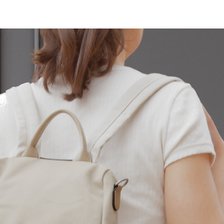
cambios si el pro
perfectas condicio
producto no son lo
encuentren en per
original debe pro
reciba en perfecta
Para cualquier du
contactar con noso
de correo front@
​En caso de produ
erróneos, los gas
cargo de ANDOS.1
resto de los camb
de devolución cor
comprador/client
Las devoluciones 
España península.