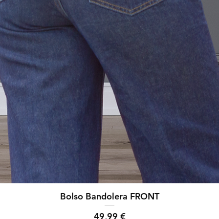
Bolso Bandolera FRONT
Precio
49,99 €