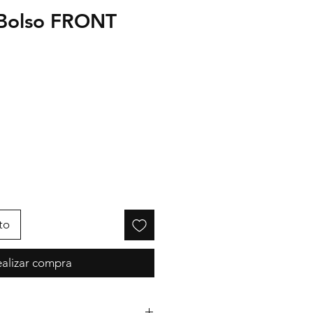
 Bolso FRONT
cio
to
alizar compra