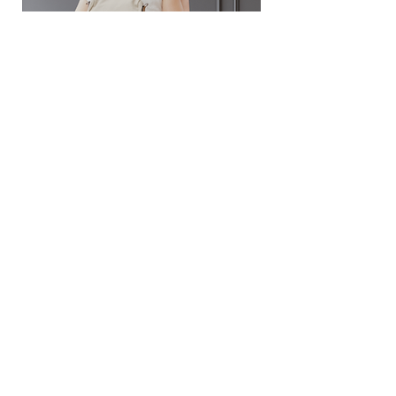
- MOTIVO DE LA
informaremos de forma
- Compartimento ordenador
DEVOLUCIÓN.
inmediata, dándole la opción de
- Silbato de seguridad en el
reemplazarlo por un artículo
cierre trasero
Una vez solicitada la devolución,
similar. Si no desea sustituir el
- Puerto USB + Cable
nos encargaremos de recoger
artículo por otro, procederemos
- Correas acolchadas
los artículos en la misma
a reembolsarle la cantidad que
- Asa superior
dirección en la que fueron
usted haya abonado en un plazo
- Asa lateral
entregados.
de 14 días.
ANDOS.1014 BOLSOS, S.L. no
aceptará cambios si el producto
Bolso Bandolera FRONT
no se presenta en perfectas
Precio
49,99 €
condiciones, los embalajes del
producto no son los originales o
Agregar al carrito
no se encuentren en perfecto
estado. El embalaje original
debe protegerse de forma que
se reciba en perfectas
condiciones.