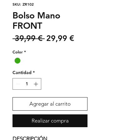
SKU: ZR102
Bolso Mano
FRONT
Precio
Precio
 39,99 € 
29,99 €
de
Color
*
oferta
Cantidad
*
Agregar al carrito
Realizar compra
DESCRIPCIÓN