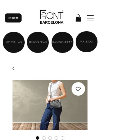
INICIO
MALETAS
MOCHILAS
RIÑONERAS
BANDOLERAS