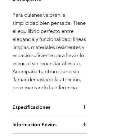
Para quienes valoran la
simplicidad bien pensada. Tiene
el equilibrio perfecto entre
elegancia y funcionalidad: líneas
limpias, materiales resistentes y
espacio suficiente para llevar lo
esencial sin renunciar al estilo.
Acompaña tu ritmo diario sin
llamar demasiado la atención,
pero marcando la diferencia.
Especificaciones
Especificaciones
Información Envíos
Dimensiones:
- Alto: 32 cm
Los envíos en península se