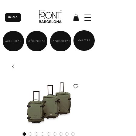
INICIO
MALETAS
MOCHILAS
RIÑONERAS
BANDOLERAS