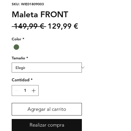
SKU: WIE01809003
Maleta FRONT
Precio
Precio
 149,99 € 
129,99 €
de
Color
*
oferta
Tamaño
*
Cantidad
*
Agregar al carrito
Realizar compra