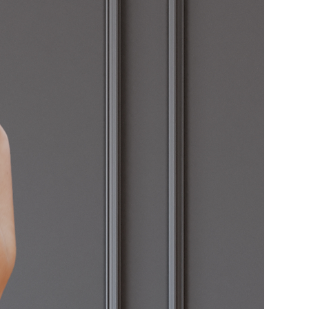
ducto no se presenta en
nes, los embalajes del
s originales o no se
fecto estado. El embalaje
tegerse de forma que se
s condiciones.
da o aclaración, pueden
tros en la siguiente dirección
frontbarcelona.com
ctos defectuosos o envíos
tos de devolución correrán a
014 BOLSOS, S.L.. Para el
ios y devoluciones los gastos
rerán a cargo del
e.
tienen un coste de 5€ en