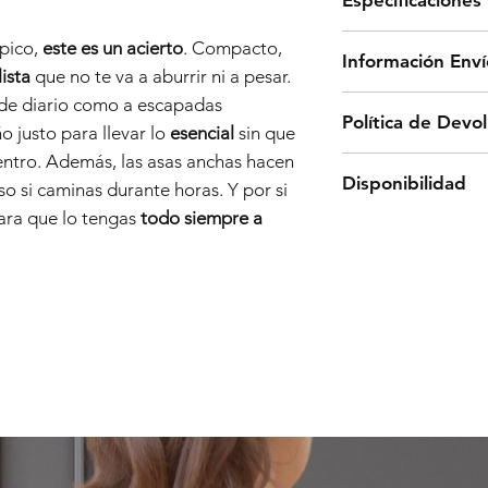
Dimensiones:
ípico,
este es un acierto
. Compacto,
Información Enví
- Alto: 20 cm
ista
que no te va a aburrir ni a pesar.
- Ancho: 30 cm
Los envíos en pení
 de diario como a escapadas
Política de Devo
- Profundidad: 1
una agencia de tr
o justo para llevar lo
esencial
sin que
aproximado de 5 a
entro. Además, las asas anchas hacen
Para realizar un 
Materiales:
Disponibilidad
gratuitos a partir 
o si caminas durante horas. Y por si
enviar un correo e
Microfibra
Para envíos fuera
para que lo tengas
todo siempre a
a
front@frontbar
Todos los pedidos
contacto con noso
www.frontbarcelon
Características:
electrónicofront
- NÚMERO DE P
disponibilidad de 
- ARTÍCULO QUE
de efectuar la com
- Bolsillo principal
- MOTIVO DE LA
de su pedido no q
- Asa de mano
informaremos de f
Una vez solicitada
opción de reemplaz
encargaremos de r
Si no desea sustitu
misma dirección e
procederemos a r
ANDOS.1014 BOLS
usted haya abonad