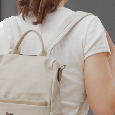
cambios si el pro
perfectas condicio
producto no son lo
encuentren en per
original debe pro
reciba en perfecta
Para cualquier du
contactar con noso
de correo front@
​En caso de produ
erróneos, los gas
cargo de ANDOS.1
resto de los camb
de devolución cor
comprador/client
Las devoluciones 
España península.