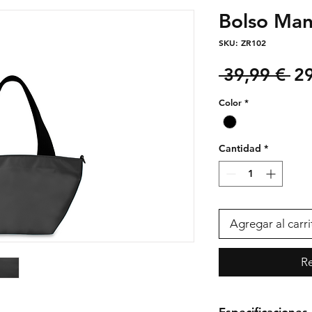
Bolso Ma
SKU: ZR102
Pr
 39,99 € 
29
Color
*
Cantidad
*
Agregar al carri
Re
Especificaciones