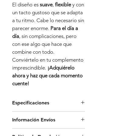
El diseño es
suave
,
flexible
y con
un tacto gustoso que se adapta
a tu ritmo. Cabe lo necesario sin
parecer enorme.
Para el día a
día
, sin complicaciones, pero
con ese algo que hace que
combine con todo.
Conviértelo en tu complemento
imprescindible.
¡Adquiérelo
ahora y haz que cada momento
cuente!
Especificaciones
Dimensiones:
Información Envíos
- Alto: 24 cm
- Ancho: 18 cm
Los envíos en península se