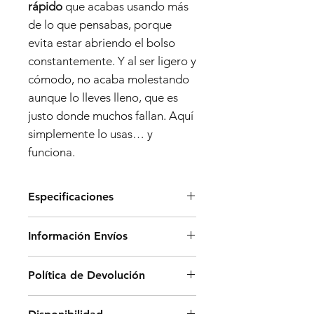
rápido
que acabas usando más
de lo que pensabas, porque
evita estar abriendo el bolso
constantemente. Y al ser ligero y
cómodo, no acaba molestando
aunque lo lleves lleno, que es
justo donde muchos fallan. Aquí
simplemente lo usas… y
funciona.
Especificaciones
Dimensiones:
Información Envíos
- Alto: 30 cm
- Ancho: 40 cm
Los envíos en península se
Política de Devolución
- Profundidad: 15 cm
realizarán a través de una
agencia de transporte estándar
Para realizar un cambio o
Materiales: