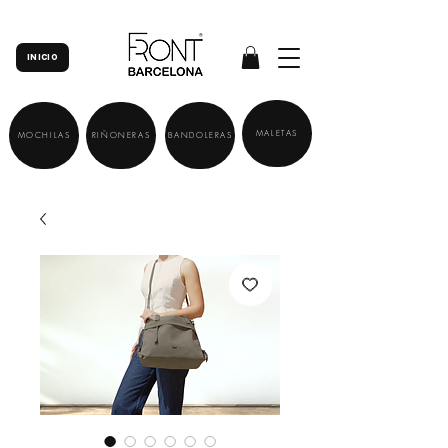
INICIO
MALETAS
MOCHILAS
RIÑONERAS
BANDOLERAS