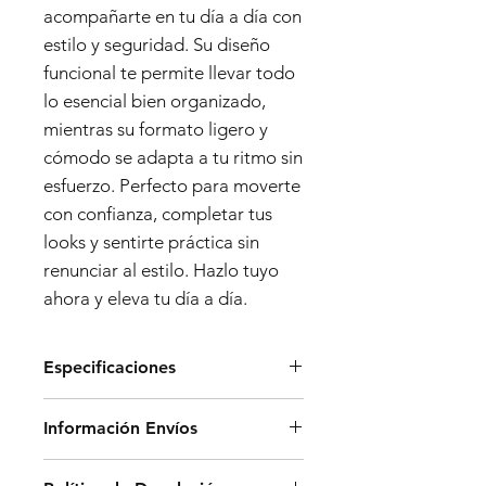
acompañarte en tu día a día con
estilo y seguridad. Su diseño
funcional te permite llevar todo
lo esencial bien organizado,
mientras su formato ligero y
cómodo se adapta a tu ritmo sin
esfuerzo. Perfecto para moverte
con confianza, completar tus
looks y sentirte práctica sin
renunciar al estilo. Hazlo tuyo
ahora y eleva tu día a día.
Especificaciones
Dimensiones:
Información Envíos
- Alto: 31 cm
- Ancho: 19 cm
Los envíos en península se