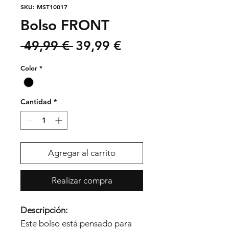
SKU: MST10017
Bolso FRONT
Precio
Precio
 49,99 € 
39,99 €
de
Color
*
oferta
Cantidad
*
Agregar al carrito
Realizar compra
Descripción:
Este bolso está pensado para