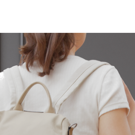
cambios si el pro
perfectas condicio
producto no son lo
encuentren en per
original debe pro
reciba en perfecta
Para cualquier du
contactar con noso
de correo front@
​En caso de produ
erróneos, los gas
cargo de ANDOS.1
resto de los camb
de devolución cor
comprador/client
Las devoluciones 
España península.