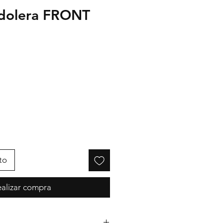
ndolera FRONT
cio
to
alizar compra