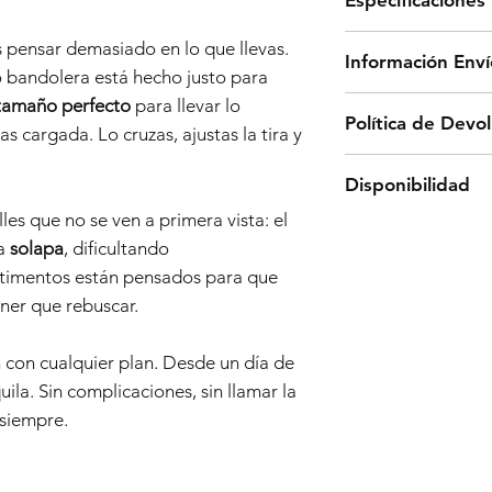
Dimensiones:
s pensar demasiado en lo que llevas.
Información Enví
- Alto: 17 cm
so bandolera está hecho justo para
- Ancho: 27 cm
Los envíos en pení
amaño perfecto
para llevar lo
Política de Devo
- Profundidad: 1
una agencia de tr
as cargada. Lo cruzas, ajustas la tira y
aproximado de 5 a
Para realizar un 
Materiales:
Disponibilidad
gratuitos a partir 
enviar un correo e
Microfibra
Para envíos fuera
les que no se ven a primera vista: el
a
front@frontbar
Todos los pedidos
contacto con noso
la
solapa
, dificultando
www.frontbarcelon
Características:
electrónicofront
- NÚMERO DE P
rtimentos están pensados para que
disponibilidad de 
- Departamento pri
- ARTÍCULO QUE
ener que rebuscar.
de efectuar la com
cerrado con crema
- MOTIVO DE LA
de su pedido no q
- Bolsillo delante
 con cualquier plan. Desde un día de
informaremos de f
modo de solapa
Una vez solicitada
ila. Sin complicaciones, sin llamar la
opción de reemplaz
- Bolsillo trasero
encargaremos de r
siempre.
Si no desea sustitu
- Trincha regulabl
misma dirección e
procederemos a r
ANDOS.1014 BOLS
usted haya abonad