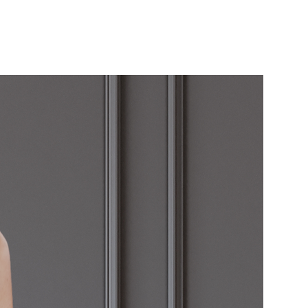
ducto no se presenta en
nes, los embalajes del
s originales o no se
fecto estado. El embalaje
tegerse de forma que se
s condiciones.
da o aclaración, pueden
tros en la siguiente dirección
frontbarcelona.com
ctos defectuosos o envíos
tos de devolución correrán a
014 BOLSOS, S.L.. Para el
ios y devoluciones los gastos
rerán a cargo del
e.
tienen un coste de 5€ en