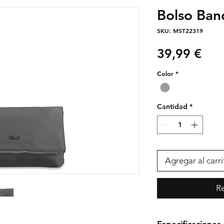
Bolso Ba
SKU: MST22319
Pre
39,99 €
Color
*
Cantidad
*
Agregar al carri
Re
Especificaciones