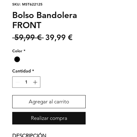
SKU: MST622125
Bolso Bandolera
FRONT
Precio
Precio
 59,99 € 
39,99 €
de
Color
*
oferta
Cantidad
*
Agregar al carrito
Realizar compra
DESCRIPCIÓN