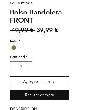
SKU: MST10018
Bolso Bandolera
FRONT
Precio
Precio
 49,99 € 
39,99 €
de
Color
*
oferta
Cantidad
*
Agregar al carrito
Realizar compra
DESCRIPCIÓN