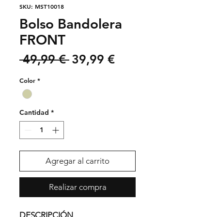
SKU: MST10018
Bolso Bandolera
FRONT
Precio
Precio
 49,99 € 
39,99 €
de
Color
*
oferta
Cantidad
*
Agregar al carrito
Realizar compra
DESCRIPCIÓN