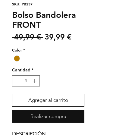
SKU: PB237
Bolso Bandolera
FRONT
Precio
Precio
 49,99 € 
39,99 €
de
Color
*
oferta
Cantidad
*
Agregar al carrito
Realizar compra
DESCRIPCIÓN