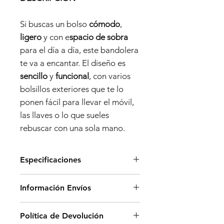
Si buscas un bolso
cómodo
,
ligero
y con e
spacio de sobra
para el día a día, este bandolera
te va a encantar. El diseño es
sencillo
y
funcional
, con varios
bolsillos exteriores que te lo
ponen fácil para llevar el móvil,
las llaves o lo que sueles
rebuscar con una sola mano.
Especificaciones
Dimensiones:
Información Envíos
- Alto: 17 cm
- Ancho: 26 cm
Los envíos en península se
Política de Devolución
- Profundidad: 10 cm
realizarán a través de una