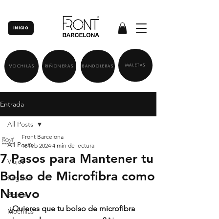
INICIO
MALETAS
MOCHILAS
RIÑONERAS
BANDOLERAS
Entrada
All Posts
Front Barcelona
All Posts
16 feb 2024
4 min de lectura
7 Pasos para Mantener tu
Viajes
Bolso de Microfibra como
Regalos
Nuevo
Bolsos
¿Quieres que tu bolso de microfibra 
Mochilas