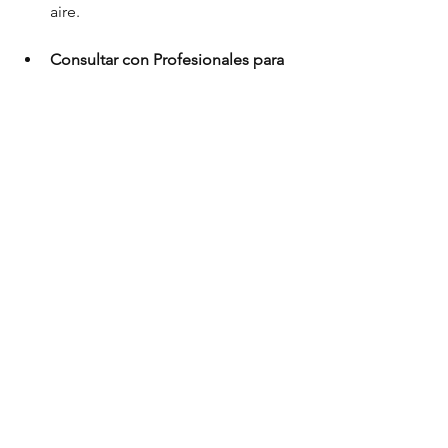
aire.
Consultar con Profesionales para 
Limpiezas Profundas:
 Para 
manchas difíciles o para una 
limpieza profunda, puede ser 
beneficioso 
consultar con un 
profesional especializado en la 
limpieza de microfibra.
 Ellos 
tienen los conocimientos y 
productos adecuados para tratar 
manchas específicas 
sin dañar el 
tejido.
Tabla Resumen:
Paso
Descripción
Detalles 