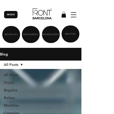
INICIO
MALETAS
MOCHILAS
RIÑONERAS
BANDOLERAS
Blog
All Posts
All Posts
Viajes
Regalos
Bolsos
Mochilas
Consejos